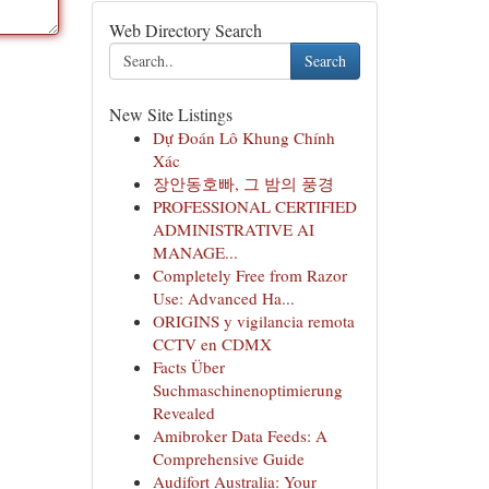
Web Directory Search
Search
New Site Listings
Dự Đoán Lô Khung Chính
Xác
장안동호빠, 그 밤의 풍경
PROFESSIONAL CERTIFIED
ADMINISTRATIVE AI
MANAGE...
Completely Free from Razor
Use: Advanced Ha...
ORIGINS y vigilancia remota
CCTV en CDMX
Facts Über
Suchmaschinenoptimierung
Revealed
Amibroker Data Feeds: A
Comprehensive Guide
Audifort Australia: Your