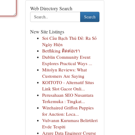
Web Directory Search
Search
New Site Listings
Soi Cầu Bạch Thủ Đề: Ra Số
Ngày Hiện
Betfliking ติดต่อเรา
Dublin Community Event
Explores Practical Ways ...
Mitolyn Reviews: What
Customers Are Saying
KOITOTO - Alternatif Situs
Link Slot Gacor Onli...
Perusahaan SEO Nusantara
Terkemuka : Tingkat...
Wirehaired Griffon Puppies
for Auction: Loca...
Vulvanın Kuruması Belirtileri
Evde Tespiti
Azure Data Engineer Course