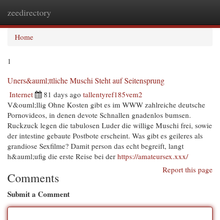
zeedirectory
Togg
navi
Home
1
Uners&auml;ttliche Muschi Steht auf Seitensprung
Internet
81 days ago
tallentyref185vem2
V&ouml;llig Ohne Kosten gibt es im WWW zahlreiche deutsche
Pornovideos, in denen devote Schnallen gnadenlos bumsen.
Ruckzuck legen die tabulosen Luder die willige Muschi frei, sowie
der intestine gebaute Postbote erscheint. Was gibt es geileres als
grandiose Sexfilme? Damit person das echt begreift, langt
h&auml;ufig die erste Reise bei der
https://amateursex.xxx/
Report this page
Comments
Submit a Comment