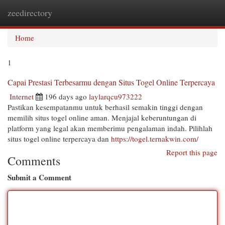
zeedirectory
Togg
navi
Home
1
Capai Prestasi Terbesarmu dengan Situs Togel Online Terpercaya
Internet
196 days ago
laylarqcu973222
Pastikan kesempatanmu untuk berhasil semakin tinggi dengan
memilih situs togel online aman. Menjajal keberuntungan di
platform yang legal akan memberimu pengalaman indah. Pilihlah
situs togel online terpercaya dan
https://togel.ternakwin.com/
Report this page
Comments
Submit a Comment