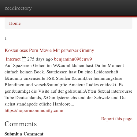
zeedirectory
Togg
navi
Home
1
Kostenloses Porn Movie Mit perverser Granny
Internet
275 days ago
benjaminn098enw9
Auf Spazieren Gehen im W&auml;ldchen hast Du im Moment
einfach keinen Bock. Stattdessen hast Du eine Leidenschaft
f&uuml;r unzensierte FSK Streifen &uuml;ber hemmungslose
Blondinen und versch&auml;rfte Amateur Ladies entdeckt. Es
gen&uuml;gt die Visite auf der gr&ouml;ÃŸten Sexual intercourse
Tube Deutschlands, &Ouml;sterreichs und der Schweiz und Du
siehst standapede etliche Hardcore...
https://noporncommunity.com/
Report this page
Comments
Submit a Comment