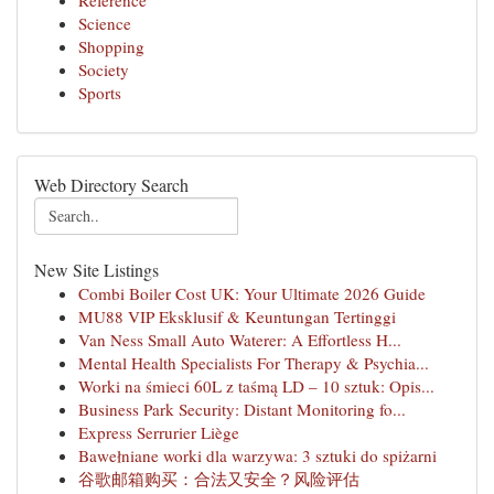
Reference
Science
Shopping
Society
Sports
Web Directory Search
New Site Listings
Combi Boiler Cost UK: Your Ultimate 2026 Guide
MU88 VIP Eksklusif & Keuntungan Tertinggi
Van Ness Small Auto Waterer: A Effortless H...
Mental Health Specialists For Therapy & Psychia...
Worki na śmieci 60L z taśmą LD – 10 sztuk: Opis...
Business Park Security: Distant Monitoring fo...
Express Serrurier Liège
Bawełniane worki dla warzywa: 3 sztuki do spiżarni
谷歌邮箱购买：合法又安全？风险评估