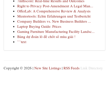
7mthscore: Real-time Results and Outcomes
Right to Privacy Post-Amendment A Legal Man...
OfferLab: A Comprehensive Review & Analysis
Mentortools: Echte Erfahrungen und Testbericht
Company Builders vs. New Business Builders ...
Laptop Buying Guide: Prices
Gaming Furniture Manufacturing Facility Landsc...
Bảng dự đoán lô đề chốt số mùa giải !
```text
Copyright © 2026 |
New Site Listings
|
RSS Feeds
Link Directory