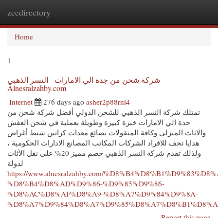
zeedirectory
Togg
navi
Home
1
شركة شحن من جدة الي الامارات - النسر الذهبي -
Alnesralzahby.com
Internet
276 days ago
asher2p88rni4
تمتلك شركة النسر الذهبي للشحن الدولي أفضل شركة شحن من
جدة الي الامارات خبرة كبيرة وطويلة بعملية في شحن العفش
والاثاث المنزلي وكافة المنقولات بضائع معدات كراتين شنط أغراض
هدايا تحف للافراد الشركات المكاتب المصانع الادارات الحكومية ،
ولذلك تقدم شركة النسر الذهبي خصم مميز 20% على نقل الأثاث
لدولة
https://www.alnesralzahby.com/%D8%B4%D8%B1%D9%83%D8%
%D8%B4%D8%AD%D9%86-%D9%85%D9%86-
%D8%AC%D8%AF%D8%A9-%D8%A7%D9%84%D9%8A-
%D8%A7%D9%84%D8%A7%D9%85%D8%A7%D8%B1%D8%A
Report this page