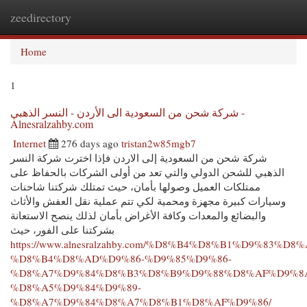
zeedirectory
Togg
navi
Home
1
شركة شحن من السعودية الى الأردن - النسر الذهبي -
Alnesralzahby.com
Internet
276 days ago
tristan2w85mgb7
شركة شحن من السعودية إلى الاردن فإذا اخترت شركة النسر
الذهبي للشحن الدولي والتي تعد من أولى الشركات بالحفاظ على
ممتلكات العميل وصولها بأمان، حيث تمتلك شركتنا شاحنات
وسيارات كبيرة مجهزة ومحمية لكي تتم عملية نقل العفش والأثاث
والبضائع والمعدات وكافة الأغراض بأمان لذلك ينصح الاستعانة
بشركتنا على الفور، حيث
https://www.alnesralzahby.com/%D8%B4%D8%B1%D9%83%D8%
%D8%B4%D8%AD%D9%86-%D9%85%D9%86-
%D8%A7%D9%84%D8%B3%D8%B9%D9%88%D8%AF%D9%8
%D8%A5%D9%84%D9%89-
%D8%A7%D9%84%D8%A7%D8%B1%D8%AF%D9%86/