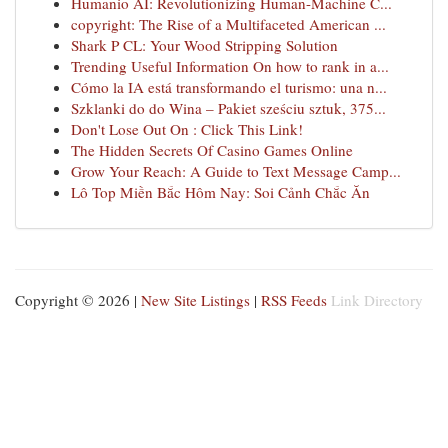
Humanio AI: Revolutionizing Human-Machine C...
copyright: The Rise of a Multifaceted American ...
Shark P CL: Your Wood Stripping Solution
Trending Useful Information On how to rank in a...
Cómo la IA está transformando el turismo: una n...
Szklanki do do Wina – Pakiet sześciu sztuk, 375...
Don't Lose Out On : Click This Link!
The Hidden Secrets Of Casino Games Online
Grow Your Reach: A Guide to Text Message Camp...
Lô Top Miền Bắc Hôm Nay: Soi Cảnh Chắc Ăn
Copyright © 2026 |
New Site Listings
|
RSS Feeds
Link Directory