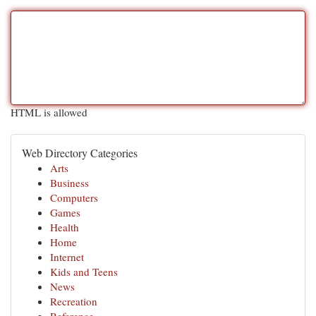
HTML is allowed
Web Directory Categories
Arts
Business
Computers
Games
Health
Home
Internet
Kids and Teens
News
Recreation