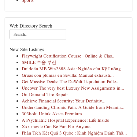
Sports
Web Directory Search
New Site Listings
Playwright Certification Course | Online & Clas...
SMILE 수술 부산
Dự đoán MB Win2888 Asia: Nghiên cứu Kỹ Lưỡng...
Grúas con plumas en Sevilla: Manual exhausti...
Get Massive Deals: The DeWalt Liquidation Palle...
Uncover The very best Luxury New Assignments in...
On-Demand Tire Repair
Achieve Financial Security: Your Definitiv...
Understanding Chronic Pain: A Guide from Meanin...
303hoki Untuk Akses Premium
A Psychiatric Hospital Experience: Life Inside
Xxx movie Can Be Fun For Anyone
Phân Tích Kết Quả 3 Quốc : Kinh Nghiệm Đánh Thắ...