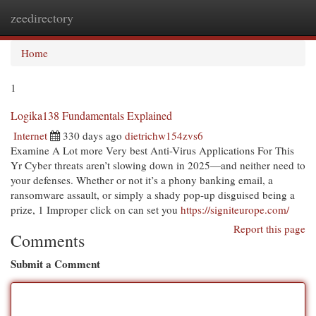
zeedirectory
Togg
navi
Home
1
Logika138 Fundamentals Explained
Internet
330 days ago
dietrichw154zvs6
Examine A Lot more Very best Anti-Virus Applications For This
Yr Cyber threats aren’t slowing down in 2025—and neither need to
your defenses. Whether or not it’s a phony banking email, a
ransomware assault, or simply a shady pop-up disguised being a
prize, 1 Improper click on can set you
https://signiteurope.com/
Report this page
Comments
Submit a Comment