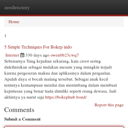
zeedirectory
Togg
navi
Home
1
5 Simple Techniques For Bokep indo
Internet
330 days ago
owen0b23cwq7
Sebenarnya Yang kejadian sekarang, kata croot sering
didefinisikan sebagai tindakan mesum yang mungkin terjadi
karena pergeseran makna dan aplikasinya dalam pergaulan.
Apalah daya si bocah malang tersebut. Sebagai anak kecil
tentunya kemampuan menilai dan menimbang dalam membuat
keputusan yang benar tiada dimiliki seperti orang dewasa. Jadi
akhirnya ya nurut saja
https://bokephub.bond/
Report this page
Comments
Submit a Comment