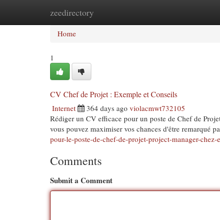
zeedirectory
Home
New Site Listings
Add Site
Cat
Home
1
CV Chef de Projet : Exemple et Conseils
Internet
364 days ago
violacmwt732105
Rédiger un CV efficace pour un poste de Chef de Projet 
vous pouvez maximiser vos chances d'être remarqué pa
pour-le-poste-de-chef-de-projet-project-manager-chez-e
Comments
Submit a Comment