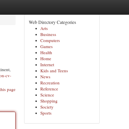
Web Directory Categories
Arts
Business
Computers
Games
Health
Home
Internet
inent,
Kids and Teens
son-cv-
News
Recreation
Reference
this page
Science
Shopping
Society
Sports