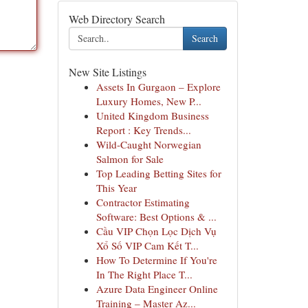
Web Directory Search
Search
New Site Listings
Assets In Gurgaon – Explore
Luxury Homes, New P...
United Kingdom Business
Report : Key Trends...
Wild-Caught Norwegian
Salmon for Sale
Top Leading Betting Sites for
This Year
Contractor Estimating
Software: Best Options & ...
Cầu VIP Chọn Lọc Dịch Vụ
Xổ Số VIP Cam Kết T...
How To Determine If You're
In The Right Place T...
Azure Data Engineer Online
Training – Master Az...