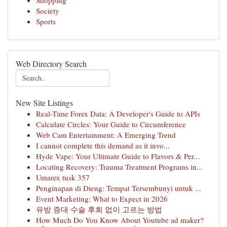
Shopping
Society
Sports
Web Directory Search
New Site Listings
Real-Time Forex Data: A Developer's Guide to APIs
Calculate Circles: Your Guide to Circumference
Web Cam Entertainment: A Emerging Trend
I cannot complete this demand as it invo...
Hyde Vape: Your Ultimate Guide to Flavors & Per...
Locating Recovery: Trauma Treatment Programs in...
Umarex tusk 357
Penginapan di Dieng: Tempat Tersembunyi untuk ...
Event Marketing: What to Expect in 2026
유방 증대 수술 후회 없이 고르는 방법
How Much Do You Know About Youtube ad maker?