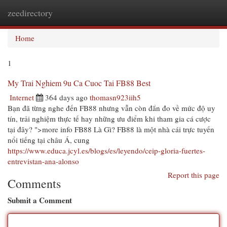
zeedirectory
Togg
navi
Home
1
My Trai Nghiem 9u Ca Cuoc Tai FB88 Best
Internet
364 days ago
thomasn923iih5
Bạn đã từng nghe đến FB88 nhưng vẫn còn đắn đo về mức độ uy
tín, trải nghiệm thực tế hay những ưu điểm khi tham gia cá cược
tại đây? ">more info FB88 Là Gì? FB88 là một nhà cái trực tuyến
nổi tiếng tại châu Á, cung
https://www.educa.jcyl.es/blogs/es/leyendo/ceip-gloria-fuertes-
entrevistan-ana-alonso
Report this page
Comments
Submit a Comment