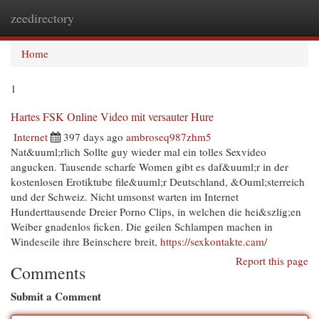
zeedirectory
Togg
navi
Home
1
Hartes FSK Online Video mit versauter Hure
Internet
397 days ago
ambroseq987zhm5
Nat&uuml;rlich Sollte guy wieder mal ein tolles Sexvideo
angucken. Tausende scharfe Women gibt es daf&uuml;r in der
kostenlosen Erotiktube file&uuml;r Deutschland, &Ouml;sterreich
und der Schweiz. Nicht umsonst warten im Internet
Hunderttausende Dreier Porno Clips, in welchen die hei&szlig;en
Weiber gnadenlos ficken. Die geilen Schlampen machen in
Windeseile ihre Beinschere breit,
https://sexkontakte.cam/
Report this page
Comments
Submit a Comment