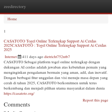
zeedirectory
Togg
navi
Home
1
CASATOTO Togel Online Terlengkap Support Ai Cerdas
2025CASATOTO : Togel Online Terlengkap Support Ai Cerdas
2025
Internet
411 days ago
dietricht752ntb7
CASATOTO Sebagai platform togel online terlengkap dengan
dukungan AI cerdas adalah jawaban atas kebutuhan pemain yang
menginginkan pengalaman bermain yang aman, adil, dan inovatif.
Dengan berbagai fitur unggulan dan visi menuju masa depan yang
cerah di tahun 2025, CASATOTO berkomitmen untuk terus
berkembang dan menjadi pilihan utama masyarakat dalam dunia
https://casatoto.org/
Report this page
Comments