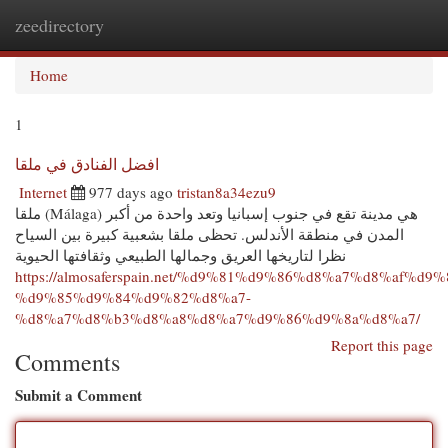
zeedirectory
Togg
navi
Home
1
افضل الفنادق في ملقا
Internet
977 days ago
tristan8a34ezu9
ملقا (Málaga) هي مدينة تقع في جنوب إسبانيا وتعد واحدة من أكبر
المدن في منطقة الأندلس. تحظى ملقا بشعبية كبيرة بين السياح
نظرا لتاريخها العريق وجمالها الطبيعي وثقافتها الحيوية
https://almosaferspain.net/%d9%81%d9%86%d8%a7%d8%af%d9%
%d9%85%d9%84%d9%82%d8%a7-
%d8%a7%d8%b3%d8%a8%d8%a7%d9%86%d9%8a%d8%a7/
Report this page
Comments
Submit a Comment